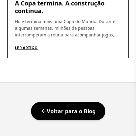
A Copa termina. A construção
continua.
Hoje termina mais uma Copa do Mundo. Durante
algumas semanas, milhões de pessoas
interromperam a rotina para acompanhar jogos,
discutir escalações, fazer previsões e, sobretudo,
acreditar. A Copa tem essa capacidade rara de
LER ARTIGO
produzir esperança coletiva. De nos fazer imaginar
que, daqui a pouco, tudo pode dar certo.
Independentemente do resultado, talvez essa seja
sua […]
Voltar para o Blog