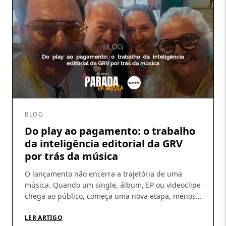
BLOG
Do play ao pagamento: o trabalho
da inteligência editorial da GRV
por trás da música
O lançamento não encerra a trajetória de uma
música. Quando um single, álbum, EP ou videoclipe
chega ao público, começa uma nova etapa, menos
visível, mas indispensável: acompanhar a
circulação das obras, identificar utilizações, conferir
LER ARTIGO