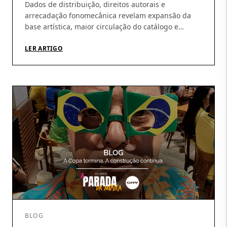
Dados de distribuição, direitos autorais e
arrecadação fonomecânica revelam expansão da
base artística, maior circulação do catálogo e
amadurecimento da operação Os números do
primeiro semestre de 2026 ajudam a revelar um
LER ARTIGO
movimento que vem sendo construído pela GRV ao
longo dos últimos meses: crescimento da
distribuição digital, ampliação da base de artistas e
fortalecimento […]
BLOG