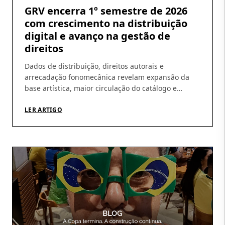
GRV encerra 1º semestre de 2026
com crescimento na distribuição
digital e avanço na gestão de
direitos
Dados de distribuição, direitos autorais e
arrecadação fonomecânica revelam expansão da
base artística, maior circulação do catálogo e
amadurecimento da operação Os números do
primeiro semestre de 2026 ajudam a revelar um
LER ARTIGO
movimento que vem sendo construído pela GRV ao
longo dos últimos meses: crescimento da
distribuição digital, ampliação da base de artistas e
fortalecimento […]