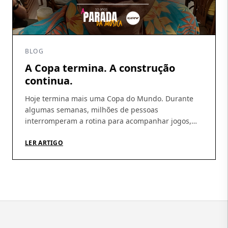
BLOG
A Copa termina. A construção
continua.
Hoje termina mais uma Copa do Mundo. Durante
algumas semanas, milhões de pessoas
interromperam a rotina para acompanhar jogos,
discutir escalações, fazer previsões e, sobretudo,
acreditar. A Copa tem essa capacidade rara de
LER ARTIGO
produzir esperança coletiva. De nos fazer imaginar
que, daqui a pouco, tudo pode dar certo.
Independentemente do resultado, talvez essa seja
sua […]