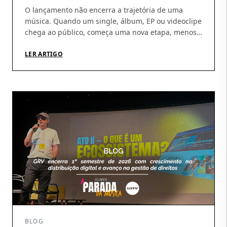
O lançamento não encerra a trajetória de uma
música. Quando um single, álbum, EP ou videoclipe
chega ao público, começa uma nova etapa, menos
visível, mas indispensável: acompanhar a
circulação das obras, identificar utilizações, conferir
LER ARTIGO
demonstrativos e garantir que os direitos gerados
cheguem aos seus titulares. É nesse percurso que a
atuação da GRV Produções […]
BLOG