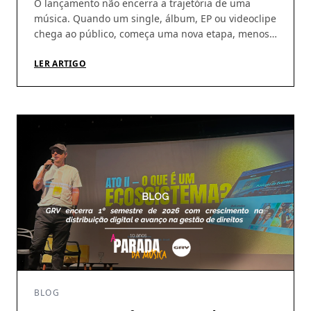
O lançamento não encerra a trajetória de uma
música. Quando um single, álbum, EP ou videoclipe
chega ao público, começa uma nova etapa, menos
visível, mas indispensável: acompanhar a
circulação das obras, identificar utilizações, conferir
LER ARTIGO
demonstrativos e garantir que os direitos gerados
cheguem aos seus titulares. É nesse percurso que a
atuação da GRV Produções […]
BLOG