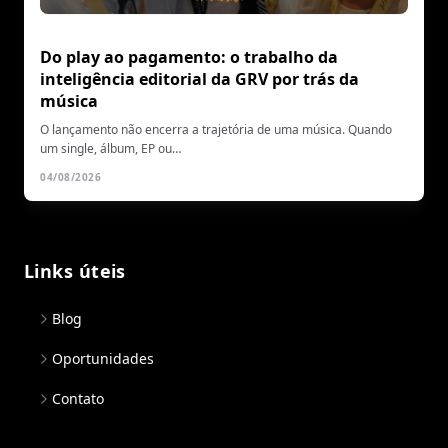
Do play ao pagamento: o trabalho da
inteligência editorial da GRV por trás da
música
O lançamento não encerra a trajetória de uma música. Quando
um single, álbum, EP ou…
04/08/2026
Links úteis
Blog
Oportunidades
Contato