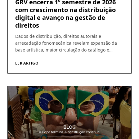
GRV encerra 1º semestre de 2026
com crescimento na distribuição
digital e avanço na gestão de
direitos
Dados de distribuição, direitos autorais e
arrecadação fonomecânica revelam expansão da
base artística, maior circulação do catálogo e
amadurecimento da operação Os números do
primeiro semestre de 2026 ajudam a revelar um
LER ARTIGO
movimento que vem sendo construído pela GRV ao
longo dos últimos meses: crescimento da
distribuição digital, ampliação da base de artistas e
fortalecimento […]