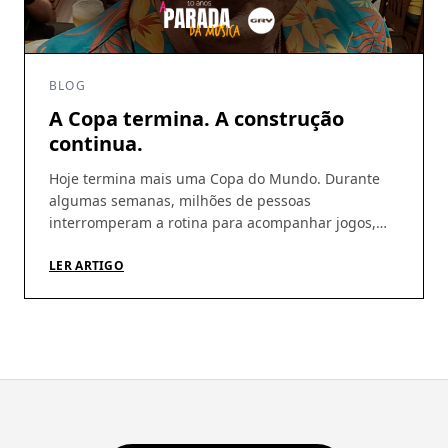
BLOG
A Copa termina. A construção
continua.
Hoje termina mais uma Copa do Mundo. Durante
algumas semanas, milhões de pessoas
interromperam a rotina para acompanhar jogos,
discutir escalações, fazer previsões e, sobretudo,
acreditar. A Copa tem essa capacidade rara de
LER ARTIGO
produzir esperança coletiva. De nos fazer imaginar
que, daqui a pouco, tudo pode dar certo.
Independentemente do resultado, talvez essa seja
sua […]