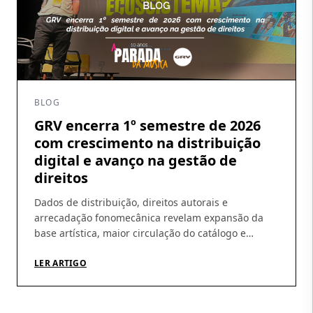
BLOG
GRV encerra 1º semestre de 2026
com crescimento na distribuição
digital e avanço na gestão de
direitos
Dados de distribuição, direitos autorais e
arrecadação fonomecânica revelam expansão da
base artística, maior circulação do catálogo e
amadurecimento da operação Os números do
primeiro semestre de 2026 ajudam a revelar um
LER ARTIGO
movimento que vem sendo construído pela GRV ao
longo dos últimos meses: crescimento da
distribuição digital, ampliação da base de artistas e