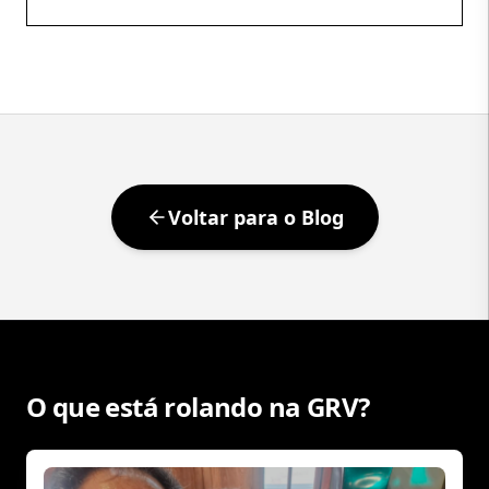
produzir esperança coletiva. De nos fazer imaginar
que, daqui a pouco, tudo pode dar certo.
Independentemente do resultado, talvez essa seja
sua […]
Voltar para o Blog
O que está rolando na GRV?