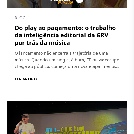
BLOG
Do play ao pagamento: o trabalho
da inteligência editorial da GRV
por trás da música
O lançamento não encerra a trajetória de uma
música. Quando um single, álbum, EP ou videoclipe
chega ao público, começa uma nova etapa, menos
visível, mas indispensável: acompanhar a
circulação das obras, identificar utilizações, conferir
LER ARTIGO
demonstrativos e garantir que os direitos gerados
cheguem aos seus titulares. É nesse percurso que a
atuação da GRV Produções […]