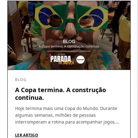
fortalecimento […]
BLOG
A Copa termina. A construção
continua.
Hoje termina mais uma Copa do Mundo. Durante
algumas semanas, milhões de pessoas
interromperam a rotina para acompanhar jogos,
discutir escalações, fazer previsões e, sobretudo,
acreditar. A Copa tem essa capacidade rara de
LER ARTIGO