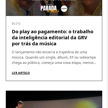
BLOG
Do play ao pagamento: o trabalho
da inteligência editorial da GRV
por trás da música
O lançamento não encerra a trajetória de uma
música. Quando um single, álbum, EP ou videoclipe
chega ao público, começa uma nova etapa, menos
visível, mas indispensável: acompanhar a
circulação das obras, identificar utilizações, conferir
LER ARTIGO
demonstrativos e garantir que os direitos gerados
cheguem aos seus titulares. É nesse percurso que a
atuação da GRV Produções […]