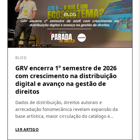
BLOG
GRV encerra 1º semestre de 2026
com crescimento na distribuição
digital e avanço na gestão de
direitos
Dados de distribuição, direitos autorais e
arrecadação fonomecânica revelam expansão da
base artística, maior circulação do catálogo e
amadurecimento da operação Os números do
primeiro semestre de 2026 ajudam a revelar um
LER ARTIGO
movimento que vem sendo construído pela GRV ao