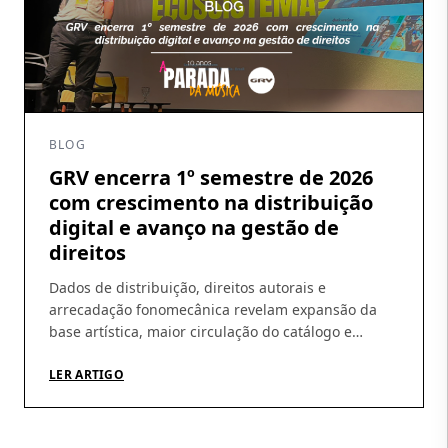
BLOG
GRV encerra 1º semestre de 2026
com crescimento na distribuição
digital e avanço na gestão de
direitos
Dados de distribuição, direitos autorais e
arrecadação fonomecânica revelam expansão da
base artística, maior circulação do catálogo e
amadurecimento da operação Os números do
primeiro semestre de 2026 ajudam a revelar um
LER ARTIGO
movimento que vem sendo construído pela GRV ao
longo dos últimos meses: crescimento da
distribuição digital, ampliação da base de artistas e