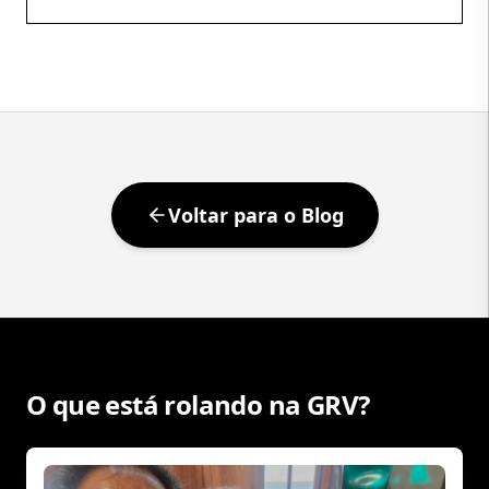
produzir esperança coletiva. De nos fazer imaginar
que, daqui a pouco, tudo pode dar certo.
Independentemente do resultado, talvez essa seja
sua […]
Voltar para o Blog
O que está rolando na GRV?