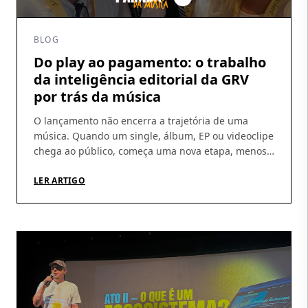
BLOG
Do play ao pagamento: o trabalho
da inteligência editorial da GRV
por trás da música
O lançamento não encerra a trajetória de uma
música. Quando um single, álbum, EP ou videoclipe
chega ao público, começa uma nova etapa, menos
visível, mas indispensável: acompanhar a
circulação das obras, identificar utilizações, conferir
LER ARTIGO
demonstrativos e garantir que os direitos gerados
cheguem aos seus titulares. É nesse percurso que a
atuação da GRV Produções […]