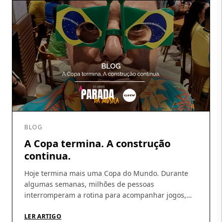
fortalecimento […]
BLOG
A Copa termina. A construção
continua.
Hoje termina mais uma Copa do Mundo. Durante
algumas semanas, milhões de pessoas
interromperam a rotina para acompanhar jogos,
discutir escalações, fazer previsões e, sobretudo,
acreditar. A Copa tem essa capacidade rara de
LER ARTIGO