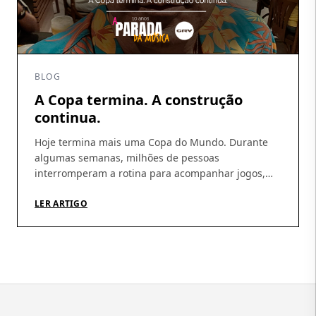
BLOG
A Copa termina. A construção
continua.
Hoje termina mais uma Copa do Mundo. Durante
algumas semanas, milhões de pessoas
interromperam a rotina para acompanhar jogos,
discutir escalações, fazer previsões e, sobretudo,
acreditar. A Copa tem essa capacidade rara de
LER ARTIGO
produzir esperança coletiva. De nos fazer imaginar
que, daqui a pouco, tudo pode dar certo.
Independentemente do resultado, talvez essa seja
sua […]