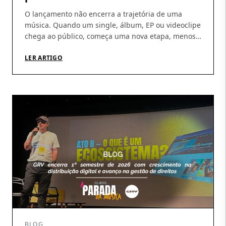
O lançamento não encerra a trajetória de uma
música. Quando um single, álbum, EP ou videoclipe
chega ao público, começa uma nova etapa, menos
visível, mas indispensável: acompanhar a
circulação das obras, identificar utilizações, conferir
LER ARTIGO
demonstrativos e garantir que os direitos gerados
cheguem aos seus titulares. É nesse percurso que a
atuação da GRV Produções […]
BLOG