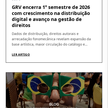
GRV encerra 1º semestre de 2026
com crescimento na distribuição
digital e avanço na gestão de
direitos
Dados de distribuição, direitos autorais e
arrecadação fonomecânica revelam expansão da
base artística, maior circulação do catálogo e
amadurecimento da operação Os números do
primeiro semestre de 2026 ajudam a revelar um
LER ARTIGO
movimento que vem sendo construído pela GRV ao
longo dos últimos meses: crescimento da
distribuição digital, ampliação da base de artistas e
fortalecimento […]