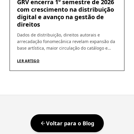
GRV encerra 1º semestre de 2026
com crescimento na distribuição
digital e avanço na gestão de
direitos
Dados de distribuição, direitos autorais e
arrecadação fonomecânica revelam expansão da
base artística, maior circulação do catálogo e
amadurecimento da operação Os números do
primeiro semestre de 2026 ajudam a revelar um
LER ARTIGO
movimento que vem sendo construído pela GRV
ao longo dos últimos meses: crescimento da
distribuição digital, ampliação da base de
artistas e fortalecimento […]
Voltar para o Blog