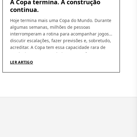
A Copa termina. A construção
continua.
Hoje termina mais uma Copa do Mundo. Durante
algumas semanas, milhões de pessoas
interromperam a rotina para acompanhar jogos,
discutir escalações, fazer previsões e, sobretudo,
acreditar. A Copa tem essa capacidade rara de
produzir esperança coletiva. De nos fazer
imaginar que, daqui a pouco, tudo pode dar
LER ARTIGO
certo. Independentemente do resultado, talvez
essa seja sua […]