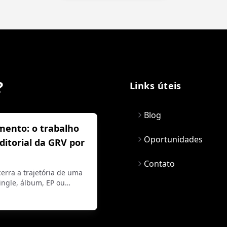
?
Links úteis
Blog
mento: o trabalho
Oportunidades
editorial da GRV por
Contato
erra a trajetória de uma
ngle, álbum, EP ou…