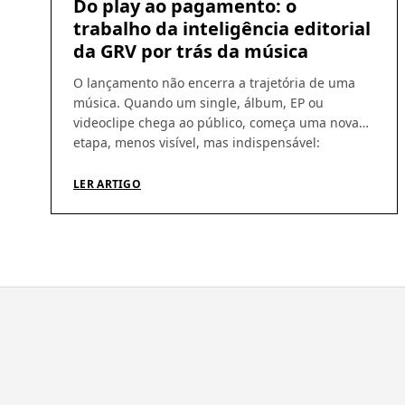
Do play ao pagamento: o
trabalho da inteligência editorial
da GRV por trás da música
O lançamento não encerra a trajetória de uma
música. Quando um single, álbum, EP ou
videoclipe chega ao público, começa uma nova
etapa, menos visível, mas indispensável:
acompanhar a circulação das obras, identificar
utilizações, conferir demonstrativos e garantir
LER ARTIGO
que os direitos gerados cheguem aos seus
titulares. É nesse percurso que a atuação da GRV
Produções […]