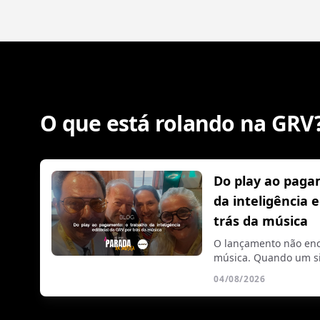
O que está rolando na GRV
Do play ao paga
da inteligência 
trás da música
O lançamento não enc
música. Quando um si
04/08/2026