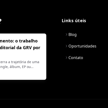
?
Links úteis
Blog
mento: o trabalho
Oportunidades
editorial da GRV por
Contato
erra a trajetória de uma
ngle, álbum, EP ou…