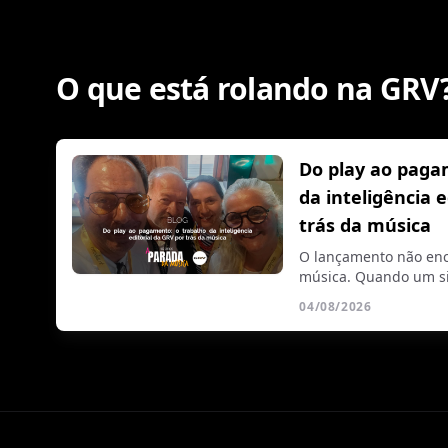
O que está rolando na GRV
Do play ao paga
da inteligência 
trás da música
O lançamento não enc
música. Quando um si
04/08/2026