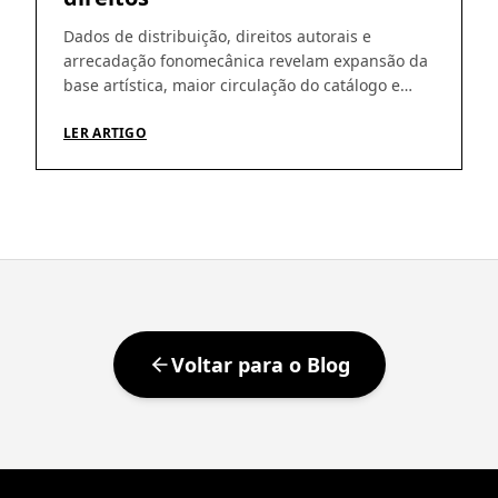
Dados de distribuição, direitos autorais e
arrecadação fonomecânica revelam expansão da
base artística, maior circulação do catálogo e
amadurecimento da operação Os números do
primeiro semestre de 2026 ajudam a revelar um
LER ARTIGO
movimento que vem sendo construído pela GRV
ao longo dos últimos meses: crescimento da
distribuição digital, ampliação da base de
artistas e fortalecimento […]
Voltar para o Blog