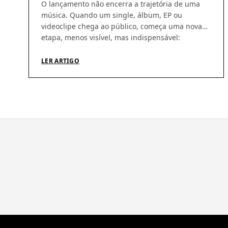
O lançamento não encerra a trajetória de uma
música. Quando um single, álbum, EP ou
videoclipe chega ao público, começa uma nova
etapa, menos visível, mas indispensável:
acompanhar a circulação das obras, identificar
utilizações, conferir demonstrativos e garantir
LER ARTIGO
que os direitos gerados cheguem aos seus
titulares. É nesse percurso que a atuação da GRV
Produções […]