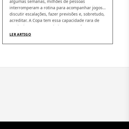
algumas semanas, milhões de pessoas
interromperam a rotina para acompanhar jogos,
discutir escalações, fazer previsões e, sobretudo,
acreditar. A Copa tem essa capacidade rara de
produzir esperança coletiva. De nos fazer
imaginar que, daqui a pouco, tudo pode dar
LER ARTIGO
certo. Independentemente do resultado, talvez
essa seja sua […]