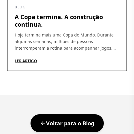
BLOG
A Copa termina. A construção
continua.
Hoje termina mais uma Copa do Mundo. Durante
algumas semanas, milhões de pessoas
interromperam a rotina para acompanhar jogos,
discutir escalações, fazer previsões e, sobretudo,
acreditar. A Copa tem essa capacidade rara de
LER ARTIGO
produzir esperança coletiva. De nos fazer imaginar
que, daqui a pouco, tudo pode dar certo.
Independentemente do resultado, talvez essa seja
sua […]
Voltar para o Blog