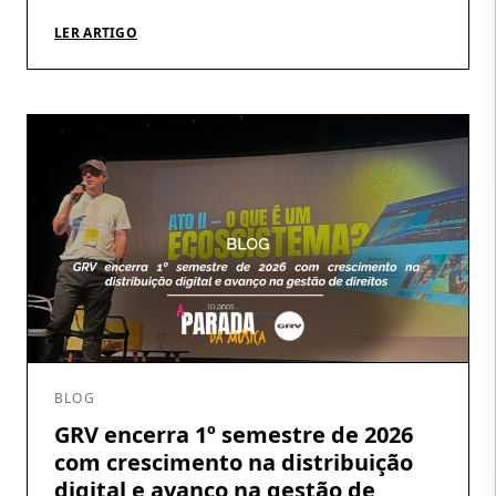
visível, mas indispensável: acompanhar a
circulação das obras, identificar utilizações, conferir
LER ARTIGO
demonstrativos e garantir que os direitos gerados
cheguem aos seus titulares. É nesse percurso que a
atuação da GRV Produções […]
BLOG
GRV encerra 1º semestre de 2026
com crescimento na distribuição
digital e avanço na gestão de