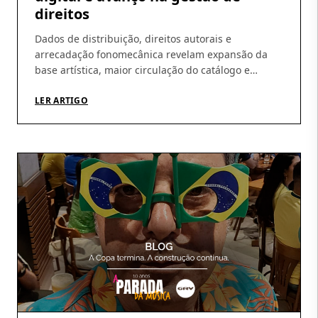
direitos
Dados de distribuição, direitos autorais e
arrecadação fonomecânica revelam expansão da
base artística, maior circulação do catálogo e
amadurecimento da operação Os números do
primeiro semestre de 2026 ajudam a revelar um
LER ARTIGO
movimento que vem sendo construído pela GRV ao
longo dos últimos meses: crescimento da
distribuição digital, ampliação da base de artistas e
fortalecimento […]