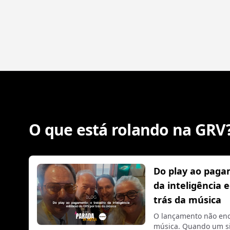
O que está rolando na GRV
Do play ao paga
da inteligência 
trás da música
O lançamento não enc
música. Quando um si