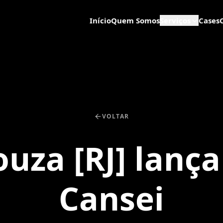
Início
Quem Somos
Serviços
Cases
VOLTAR
ouza [RJ] lança
Cansei