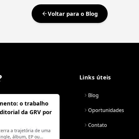
Voltar para o Blog
?
Links úteis
Blog
mento: o trabalho
Oportunidades
editorial da GRV por
Contato
erra a trajetória de uma
ngle, álbum, EP ou…