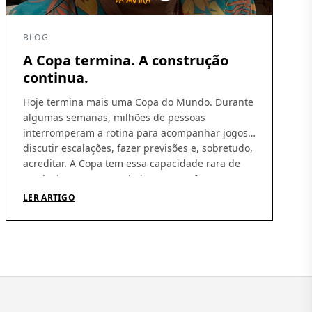
BLOG
A Copa termina. A construção
continua.
Hoje termina mais uma Copa do Mundo. Durante
algumas semanas, milhões de pessoas
interromperam a rotina para acompanhar jogos,
discutir escalações, fazer previsões e, sobretudo,
acreditar. A Copa tem essa capacidade rara de
produzir esperança coletiva. De nos fazer
imaginar que, daqui a pouco, tudo pode dar
LER ARTIGO
certo. Independentemente do resultado, talvez
essa seja sua […]