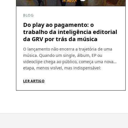
BLOG
Do play ao pagamento: o
trabalho da inteligência editorial
da GRV por trás da música
O lançamento não encerra a trajetória de uma
música. Quando um single, álbum, EP ou
videoclipe chega ao público, começa uma nova
etapa, menos visível, mas indispensável:
acompanhar a circulação das obras, identificar
utilizações, conferir demonstrativos e garantir
LER ARTIGO
que os direitos gerados cheguem aos seus
titulares. É nesse percurso que a atuação da GRV
Produções […]