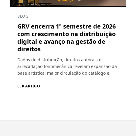
BLOG
GRV encerra 1º semestre de 2026
com crescimento na distribuição
digital e avanço na gestão de
direitos
Dados de distribuição, direitos autorais e
arrecadação fonomecânica revelam expansão da
base artística, maior circulação do catálogo e
amadurecimento da operação Os números do
primeiro semestre de 2026 ajudam a revelar um
LER ARTIGO
movimento que vem sendo construído pela GRV
ao longo dos últimos meses: crescimento da
distribuição digital, ampliação da base de
artistas e fortalecimento […]