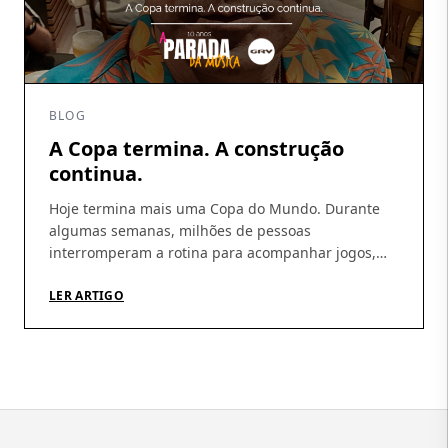
BLOG
A Copa termina. A construção
continua.
Hoje termina mais uma Copa do Mundo. Durante
algumas semanas, milhões de pessoas
interromperam a rotina para acompanhar jogos,
discutir escalações, fazer previsões e, sobretudo,
acreditar. A Copa tem essa capacidade rara de
LER ARTIGO
produzir esperança coletiva. De nos fazer imaginar
que, daqui a pouco, tudo pode dar certo.
Independentemente do resultado, talvez essa seja
sua […]