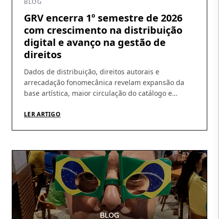
BLOG
GRV encerra 1º semestre de 2026
com crescimento na distribuição
digital e avanço na gestão de
direitos
Dados de distribuição, direitos autorais e
arrecadação fonomecânica revelam expansão da
base artística, maior circulação do catálogo e
amadurecimento da operação Os números do
primeiro semestre de 2026 ajudam a revelar um
LER ARTIGO
movimento que vem sendo construído pela GRV ao
longo dos últimos meses: crescimento da
distribuição digital, ampliação da base de artistas e
fortalecimento […]