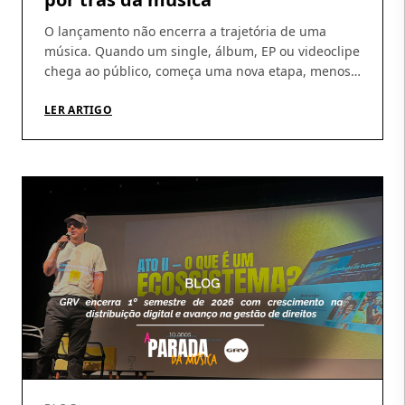
O lançamento não encerra a trajetória de uma
música. Quando um single, álbum, EP ou videoclipe
chega ao público, começa uma nova etapa, menos
visível, mas indispensável: acompanhar a
circulação das obras, identificar utilizações, conferir
LER ARTIGO
demonstrativos e garantir que os direitos gerados
cheguem aos seus titulares. É nesse percurso que a
atuação da GRV Produções […]