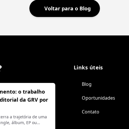
Voltar para o Blog
?
Links úteis
Blog
mento: o trabalho
Oportunidades
editorial da GRV por
Contato
erra a trajetória de uma
ngle, álbum, EP ou…