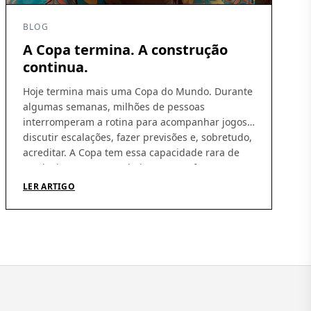
BLOG
A Copa termina. A construção
continua.
Hoje termina mais uma Copa do Mundo. Durante
algumas semanas, milhões de pessoas
interromperam a rotina para acompanhar jogos,
discutir escalações, fazer previsões e, sobretudo,
acreditar. A Copa tem essa capacidade rara de
produzir esperança coletiva. De nos fazer
imaginar que, daqui a pouco, tudo pode dar
LER ARTIGO
certo. Independentemente do resultado, talvez
essa seja sua […]