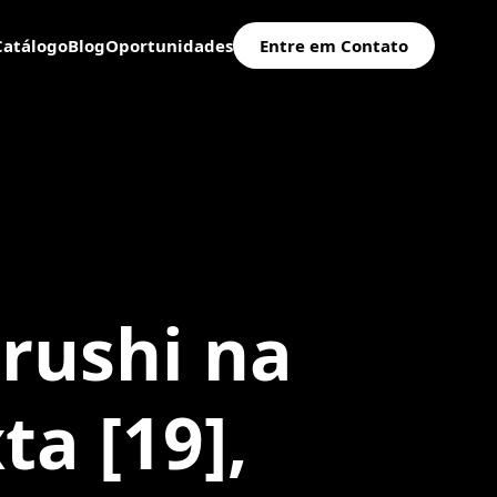
Catálogo
Blog
Oportunidades
Entre em Contato
rushi na
ta [19],