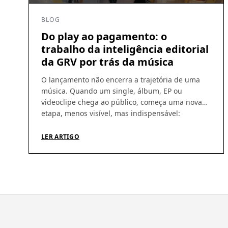
BLOG
Do play ao pagamento: o
trabalho da inteligência editorial
da GRV por trás da música
O lançamento não encerra a trajetória de uma
música. Quando um single, álbum, EP ou
videoclipe chega ao público, começa uma nova
etapa, menos visível, mas indispensável:
acompanhar a circulação das obras, identificar
utilizações, conferir demonstrativos e garantir
LER ARTIGO
que os direitos gerados cheguem aos seus
titulares. É nesse percurso que a atuação da GRV
Produções […]