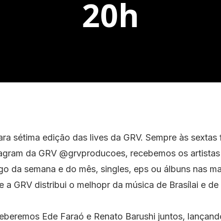
20h
a sétima edição das lives da GRV. Sempre às sextas f
tagram da GRV @grvproducoes, recebemos os artistas
go da semana e do mês, singles, eps ou álbuns nas ma
de a GRV distribui o melhopr da música de Brasílai e de
ceberemos Ede Faraó e Renato Barushi juntos, lançand