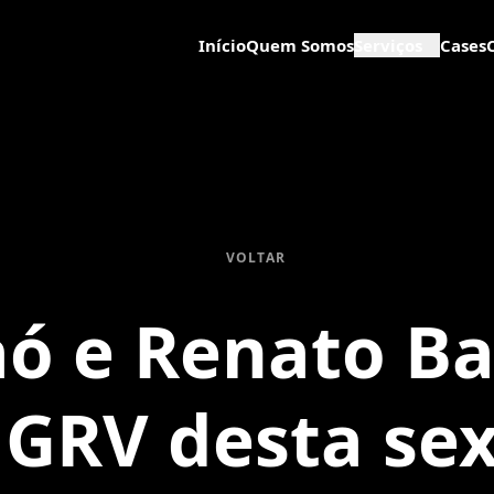
Início
Quem Somos
Serviços
Cases
VOLTAR
aó e Renato Ba
 GRV desta sex