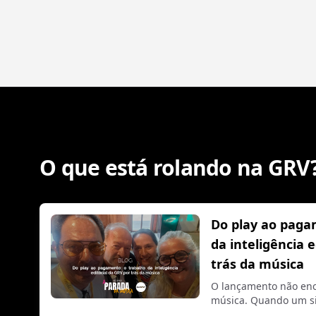
O que está rolando na GRV
Do play ao paga
da inteligência 
trás da música
O lançamento não enc
música. Quando um si