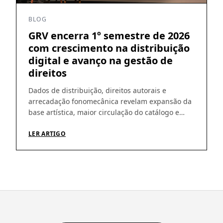
BLOG
GRV encerra 1º semestre de 2026
com crescimento na distribuição
digital e avanço na gestão de
direitos
Dados de distribuição, direitos autorais e
arrecadação fonomecânica revelam expansão da
base artística, maior circulação do catálogo e
amadurecimento da operação Os números do
primeiro semestre de 2026 ajudam a revelar um
LER ARTIGO
movimento que vem sendo construído pela GRV
ao longo dos últimos meses: crescimento da
distribuição digital, ampliação da base de
artistas e fortalecimento […]