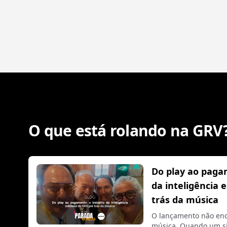
O que está rolando na GRV
Do play ao paga
da inteligência 
trás da música
O lançamento não enc
música. Quando um si