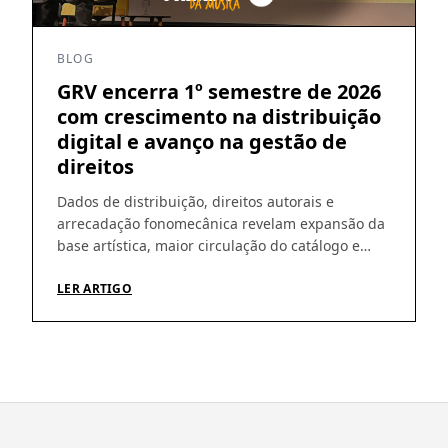
BLOG
GRV encerra 1º semestre de 2026
com crescimento na distribuição
digital e avanço na gestão de
direitos
Dados de distribuição, direitos autorais e
arrecadação fonomecânica revelam expansão da
base artística, maior circulação do catálogo e
amadurecimento da operação Os números do
primeiro semestre de 2026 ajudam a revelar um
LER ARTIGO
movimento que vem sendo construído pela GRV
ao longo dos últimos meses: crescimento da
distribuição digital, ampliação da base de
artistas e fortalecimento […]