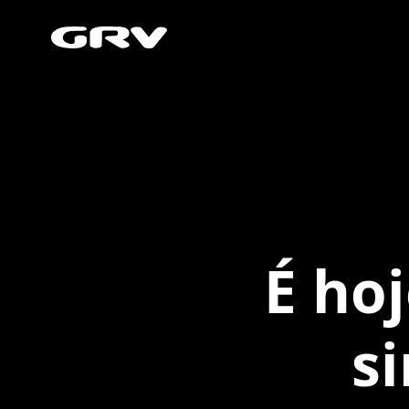
É ho
s