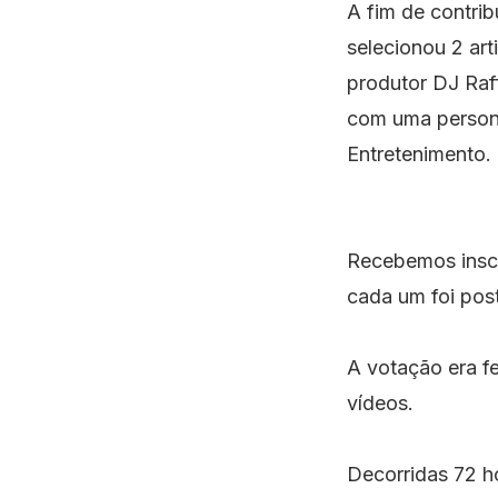
A fim de contrib
selecionou 2 ar
produtor DJ Raff
com uma person
Entretenimento.
⠀
Recebemos inscr
cada um foi pos
A votação era fe
vídeos.⠀
⠀
Decorridas 72 h