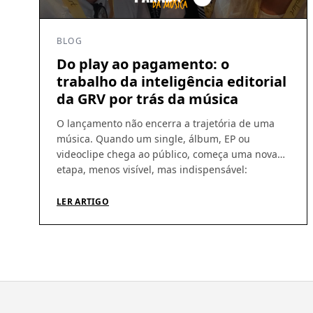
BLOG
Do play ao pagamento: o
trabalho da inteligência editorial
da GRV por trás da música
O lançamento não encerra a trajetória de uma
música. Quando um single, álbum, EP ou
videoclipe chega ao público, começa uma nova
etapa, menos visível, mas indispensável:
acompanhar a circulação das obras, identificar
utilizações, conferir demonstrativos e garantir
LER ARTIGO
que os direitos gerados cheguem aos seus
titulares. É nesse percurso que a atuação da GRV
Produções […]