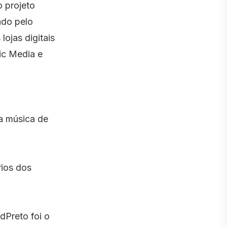
o projeto
ado pelo
lojas digitais
ic Media e
a música de
ios dos
dPreto foi o