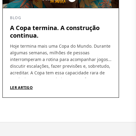
BLOG
A Copa termina. A construção
continua.
Hoje termina mais uma Copa do Mundo. Durante
algumas semanas, milhões de pessoas
interromperam a rotina para acompanhar jogos,
discutir escalações, fazer previsões e, sobretudo,
acreditar. A Copa tem essa capacidade rara de
produzir esperança coletiva. De nos fazer
imaginar que, daqui a pouco, tudo pode dar
LER ARTIGO
certo. Independentemente do resultado, talvez
essa seja sua […]