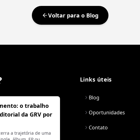
Voltar para o Blog
?
Links úteis
Blog
mento: o trabalho
Oportunidades
editorial da GRV por
Contato
erra a trajetória de uma
ngle, álbum, EP ou…