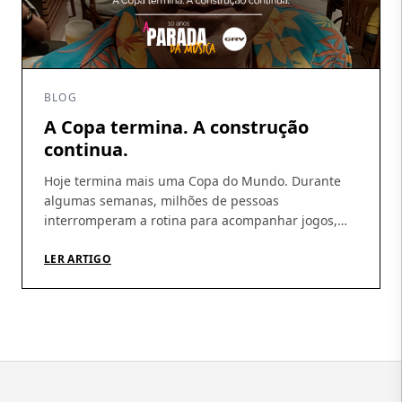
BLOG
A Copa termina. A construção
continua.
Hoje termina mais uma Copa do Mundo. Durante
algumas semanas, milhões de pessoas
interromperam a rotina para acompanhar jogos,
discutir escalações, fazer previsões e, sobretudo,
acreditar. A Copa tem essa capacidade rara de
LER ARTIGO
produzir esperança coletiva. De nos fazer imaginar
que, daqui a pouco, tudo pode dar certo.
Independentemente do resultado, talvez essa seja
sua […]