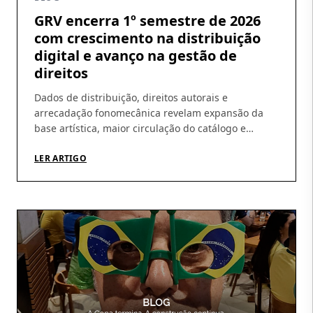
GRV encerra 1º semestre de 2026
com crescimento na distribuição
digital e avanço na gestão de
direitos
Dados de distribuição, direitos autorais e
arrecadação fonomecânica revelam expansão da
base artística, maior circulação do catálogo e
amadurecimento da operação Os números do
primeiro semestre de 2026 ajudam a revelar um
LER ARTIGO
movimento que vem sendo construído pela GRV ao
longo dos últimos meses: crescimento da
distribuição digital, ampliação da base de artistas e
fortalecimento […]