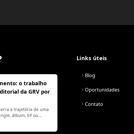
?
Links úteis
Blog
mento: o trabalho
Oportunidades
editorial da GRV por
Contato
erra a trajetória de uma
ngle, álbum, EP ou…