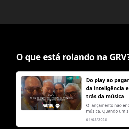
O que está rolando na GRV
Do play ao paga
da inteligência 
trás da música
O lançamento não enc
música. Quando um si
04/08/2026