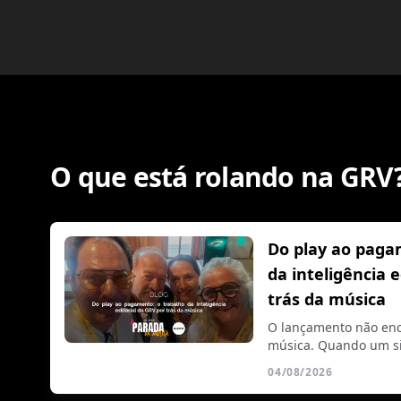
O que está rolando na GRV
Do play ao paga
da inteligência 
trás da música
O lançamento não enc
música. Quando um si
04/08/2026