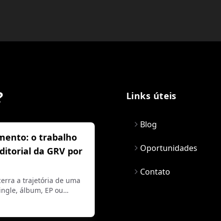
?
Links úteis
Blog
mento: o trabalho
Oportunidades
editorial da GRV por
Contato
erra a trajetória de uma
ngle, álbum, EP ou…