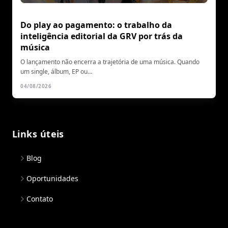
Do play ao pagamento: o trabalho da
inteligência editorial da GRV por trás da
música
O lançamento não encerra a trajetória de uma música. Quando
um single, álbum, EP ou…
04/08/2026
Links úteis
Blog
Oportunidades
Contato