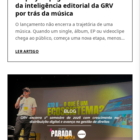
da inteligência editorial da GRV
por trás da música
O lançamento não encerra a trajetória de uma
música. Quando um single, álbum, EP ou videoclipe
chega ao público, começa uma nova etapa, menos
visível, mas indispensável: acompanhar a
circulação das obras, identificar utilizações, conferir
LER ARTIGO
demonstrativos e garantir que os direitos gerados
cheguem aos seus titulares. É nesse percurso que a
atuação da GRV Produções […]