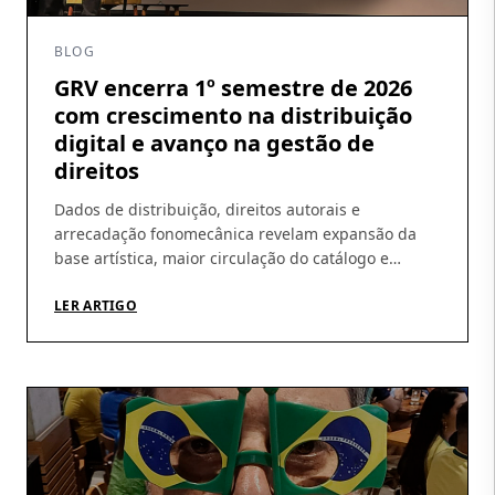
BLOG
GRV encerra 1º semestre de 2026
com crescimento na distribuição
digital e avanço na gestão de
direitos
Dados de distribuição, direitos autorais e
arrecadação fonomecânica revelam expansão da
base artística, maior circulação do catálogo e
amadurecimento da operação Os números do
primeiro semestre de 2026 ajudam a revelar um
LER ARTIGO
movimento que vem sendo construído pela GRV ao
longo dos últimos meses: crescimento da
distribuição digital, ampliação da base de artistas e
fortalecimento […]