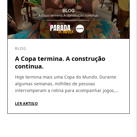
BLOG
A Copa termina. A construção
continua.
Hoje termina mais uma Copa do Mundo. Durante
algumas semanas, milhões de pessoas
interromperam a rotina para acompanhar jogos,
discutir escalações, fazer previsões e, sobretudo,
acreditar. A Copa tem essa capacidade rara de
LER ARTIGO
produzir esperança coletiva. De nos fazer imaginar
que, daqui a pouco, tudo pode dar certo.
Independentemente do resultado, talvez essa seja
sua […]