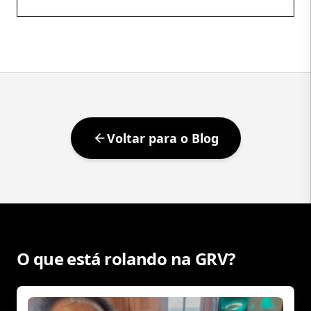
produzir esperança coletiva. De nos fazer imaginar
que, daqui a pouco, tudo pode dar certo.
Independentemente do resultado, talvez essa seja
sua […]
Voltar para o Blog
O que está rolando na GRV?