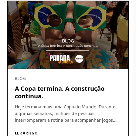
fortalecimento […]
BLOG
A Copa termina. A construção
continua.
Hoje termina mais uma Copa do Mundo. Durante
algumas semanas, milhões de pessoas
interromperam a rotina para acompanhar jogos,
discutir escalações, fazer previsões e, sobretudo,
acreditar. A Copa tem essa capacidade rara de
LER ARTIGO