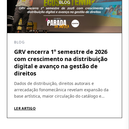
BLOG
GRV encerra 1º semestre de 2026
com crescimento na distribuição
digital e avanço na gestão de
direitos
Dados de distribuição, direitos autorais e
arrecadação fonomecânica revelam expansão da
base artística, maior circulação do catálogo e
amadurecimento da operação Os números do
primeiro semestre de 2026 ajudam a revelar um
LER ARTIGO
movimento que vem sendo construído pela GRV ao
longo dos últimos meses: crescimento da
distribuição digital, ampliação da base de artistas e