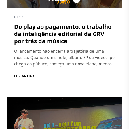
BLOG
Do play ao pagamento: o trabalho
da inteligência editorial da GRV
por trás da música
O lançamento não encerra a trajetória de uma
música. Quando um single, álbum, EP ou videoclipe
chega ao público, começa uma nova etapa, menos
visível, mas indispensável: acompanhar a
circulação das obras, identificar utilizações, conferir
LER ARTIGO
demonstrativos e garantir que os direitos gerados
cheguem aos seus titulares. É nesse percurso que a
atuação da GRV Produções […]