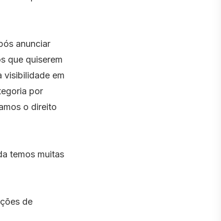
pós anunciar
 os que quiserem
a visibilidade em
egoria por
amos o direito
da temos muitas
ações de