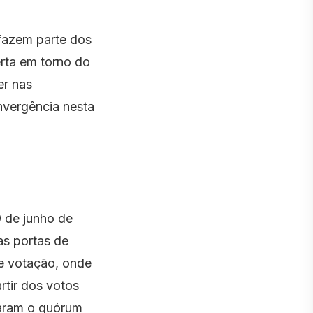
fazem parte dos
erta em torno do
er nas
nvergência nesta
9 de junho de
as portas de
de votação, onde
rtir dos votos
çaram o quórum