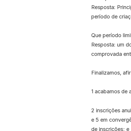
Resposta: Princ
período de criaç
Que período limi
Resposta: um do
comprovada entr
Finalizamos, af
1 acabamos de a
2 inscrições an
e 5 em convergê
de inscrições; e