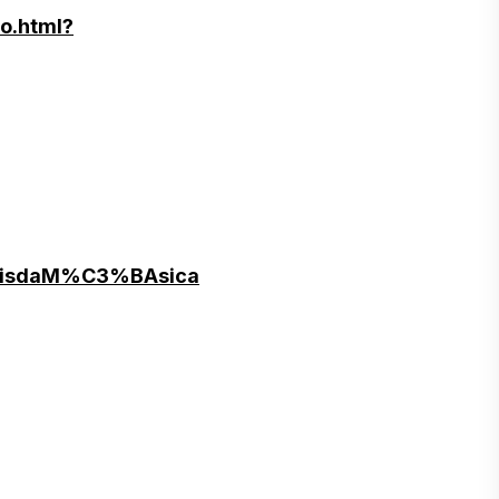
do.html?
naisdaM%C3%BAsica