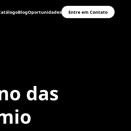
Catálogo
Blog
Oportunidades
Entre em Contato
ino das
êmio