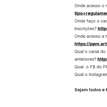
Onde acesso o 
tipo=regulame
Onde faço o cada
inscrições?
http
Onde acesso a m
https://ppm.a
Qual o canal do
anteriores?
htt
Qual o FB do
Qual o Instagr
Sejam todos e 