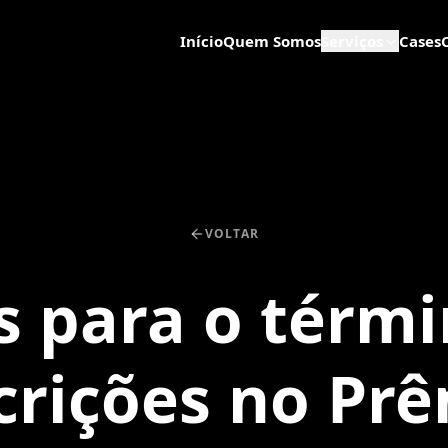
Início
Quem Somos
Serviços
Cases
VOLTAR
s para o térm
crições no Pr